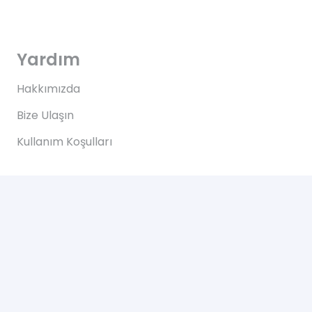
Yardım
Hakkımızda
Bize Ulaşın
Kullanım Koşulları
Bize Ulaşın
Yeşilce, Çelik Cd. NO: 69 Kâğıthane/İstanbul
2024 © Tüm Hakları Saklıdır. Web Tasarım Hizmeti