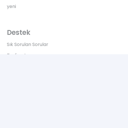
yeni
Destek
Sık Sorulan Sorular
Teslimat
Yardım
Hakkımızda
Bize Ulaşın
Kullanım Koşulları